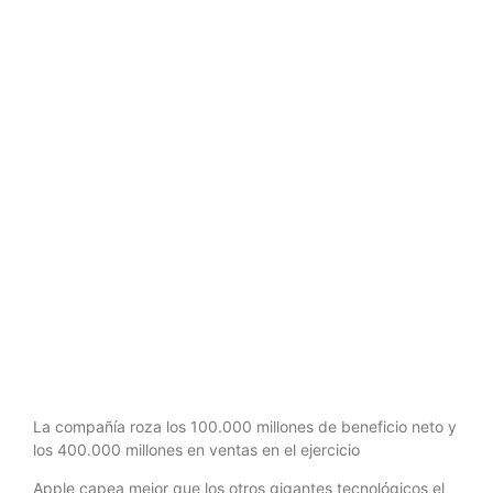
de ingresos
por el tirón
del iPhone y
de los Mac
La compañía roza los 100.000 millones de beneficio neto y
los 400.000 millones en ventas en el ejercicio
Apple capea mejor que los otros gigantes tecnológicos el