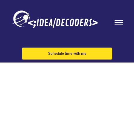
Schedule time with me
Apple bate
récord de
beneficios y