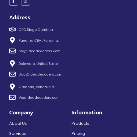
Address
CEO Diego Gamboa
Panama City , Panama.
pty@ideadecoders.com
Delaware, United State
Usa@ideadecoders.com
Caracas, Venezuela
Ve@ideadecoders.com
Company
Information
About Us
Products
Services
Pricing