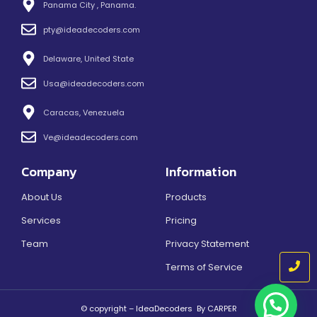
Panama City , Panama.
pty@ideadecoders.com
Delaware, United State
Usa@ideadecoders.com
Caracas, Venezuela
Ve@ideadecoders.com
Company
Information
About Us
Products
Services
Pricing
Team
Privacy Statement
Terms of Service
© copyright – IdeaDecoders By CARPER